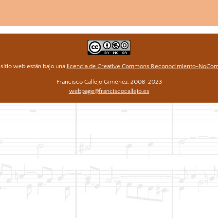
 sitio web están bajo una
licencia de Creative Commons Reconocimiento-NoCome
Francisco Callejo Giménez, 2008-2023
webpage@franciscocallejo.es