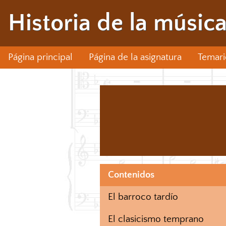
Historia de la música
Página principal
Página de la asignatura
Temari
Contenidos
El barroco tardío
El clasicismo temprano