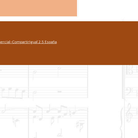
rcial-CompartirIgual 2.5 España
.